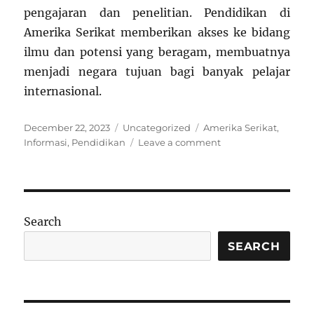
pengajaran dan penelitian. Pendidikan di
Amerika Serikat memberikan akses ke bidang
ilmu dan potensi yang beragam, membuatnya
menjadi negara tujuan bagi banyak pelajar
internasional.
Posted
Categories
Tags
December 22, 2023
Uncategorized
Amerika Serikat
,
on
on
Informasi
,
Pendidikan
Leave a comment
Informasi
Kualitas
Pendidikan
di
Amerika
Search
Serikat
SEARCH