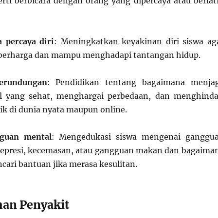
erti berbicara dengan orang yang dipercaya atau berlat
 percaya diri
: Meningkatkan keyakinan diri siswa ag
berharga dan mampu menghadapi tantangan hidup.
erundungan
: Pendidikan tentang bagaimana menja
l yang sehat, menghargai perbedaan, dan menghinda
k di dunia nyata maupun online.
guan mental
: Mengedukasi siswa mengenai ganggu
depresi, kecemasan, atau gangguan makan dan bagaima
cari bantuan jika merasa kesulitan.
han Penyakit