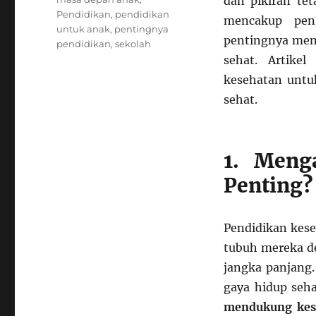
dan pikiran tet
Pendidikan
,
pendidikan
mencakup peng
untuk anak
,
pentingnya
pentingnya menj
pendidikan
,
sekolah
sehat. Artike
kesehatan untu
sehat.
1. Meng
Penting?
Pendidikan kes
tubuh mereka de
jangka panjang.
gaya hidup seh
mendukung kese