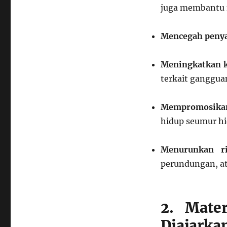
juga membantu 
Mencegah penya
Meningkatkan k
terkait ganggua
Mempromosikan
hidup seumur hi
Menurunkan ri
perundungan, at
2. Mate
Diajarka