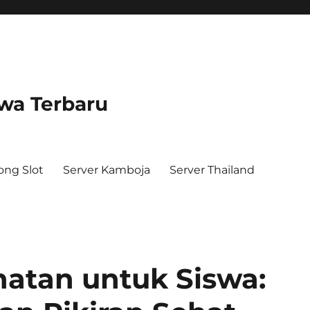
swa Terbaru
ong Slot
Server Kamboja
Server Thailand
atan untuk Siswa: