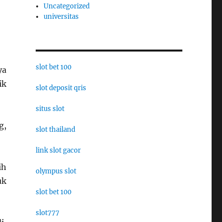
Uncategorized
universitas
slot bet 100
ya
ik
slot deposit qris
situs slot
g,
slot thailand
link slot gacor
ih
olympus slot
uk
slot bet 100
slot777