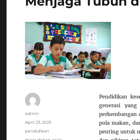
Menjaga Tubuh da
Pendidikan ke
generasi yang
Author
admin
perkembangan du
Posted
April 23, 2025
pola makan, da
on
Categories
pendidikan
penting untuk m
Tags
masa depan anak
,