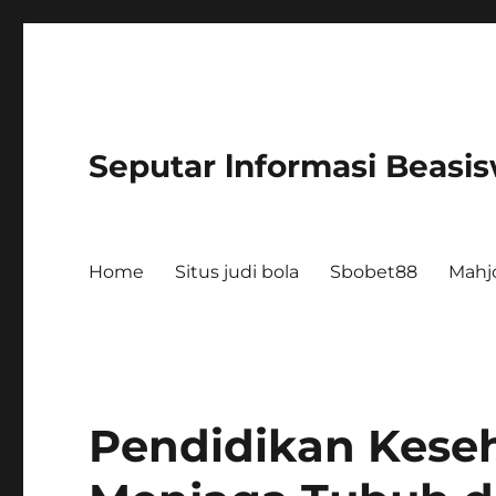
Seputar lnformasi Beasi
Home
Situs judi bola
Sbobet88
Mahj
Pendidikan Keseh