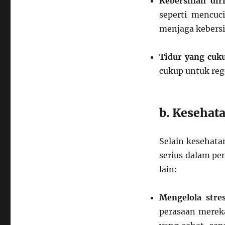
Kebersihan dir
seperti mencuc
menjaga kebersi
Tidur yang cuk
cukup untuk reg
b. Kesehat
Selain kesehata
serius dalam pe
lain:
Mengelola stre
perasaan merek