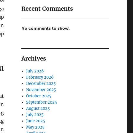
ya
Recent Comments
ga
up
an
No comments to show.
ap
Archives
u
July 2026
February 2026
December 2025
November 2025
at
October 2025
September 2025
an
August 2025
ng
July 2025
ng
June 2025
May 2025
an