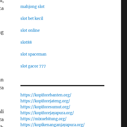
i,
mahjong slot
ta
slot bet kecil
slot online
ng
slot88
slot spaceman
slot gacor 777
an
ra
https://kopiforebanten.org/
https://kopiforejateng.org/
https://kopiforesumut.org/
li
https://kopiforejayapura.org/
https://mixuebitung.org/
ra
https://kopikenanganjayapura.org/