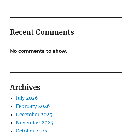
Recent Comments
No comments to show.
Archives
July 2026
February 2026
December 2025
November 2025
October 2025