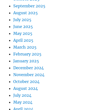
September 2025
August 2025
July 2025
June 2025
May 2025
April 2025
March 2025
February 2025
January 2025
December 2024
November 2024
October 2024
August 2024
July 2024
May 2024
April 2024