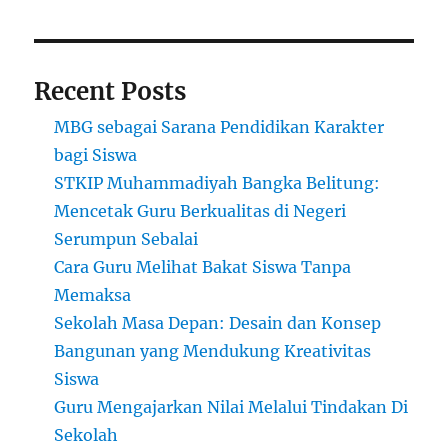
Recent Posts
MBG sebagai Sarana Pendidikan Karakter
bagi Siswa
STKIP Muhammadiyah Bangka Belitung:
Mencetak Guru Berkualitas di Negeri
Serumpun Sebalai
Cara Guru Melihat Bakat Siswa Tanpa
Memaksa
Sekolah Masa Depan: Desain dan Konsep
Bangunan yang Mendukung Kreativitas
Siswa
Guru Mengajarkan Nilai Melalui Tindakan Di
Sekolah