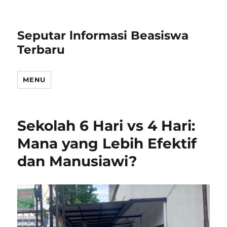
Seputar lnformasi Beasiswa
Terbaru
MENU
Sekolah 6 Hari vs 4 Hari:
Mana yang Lebih Efektif
dan Manusiawi?