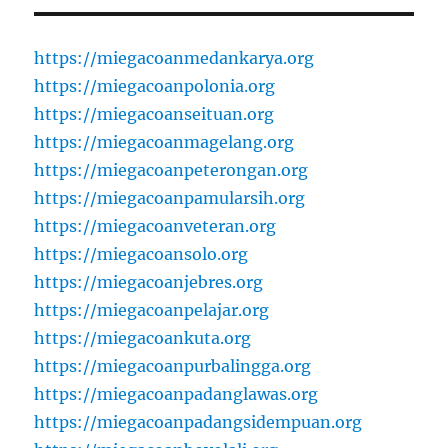
https://miegacoanmedankarya.org
https://miegacoanpolonia.org
https://miegacoanseituan.org
https://miegacoanmagelang.org
https://miegacoanpeterongan.org
https://miegacoanpamularsih.org
https://miegacoanveteran.org
https://miegacoansolo.org
https://miegacoanjebres.org
https://miegacoanpelajar.org
https://miegacoankuta.org
https://miegacoanpurbalingga.org
https://miegacoanpadanglawas.org
https://miegacoanpadangsidempuan.org