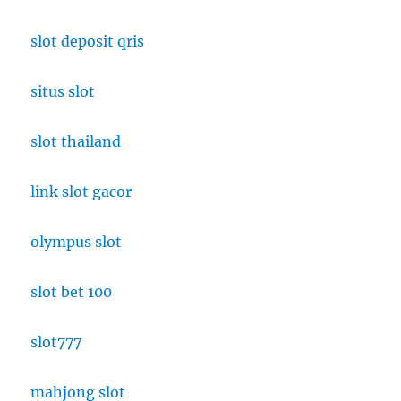
slot deposit qris
situs slot
slot thailand
link slot gacor
olympus slot
slot bet 100
slot777
mahjong slot