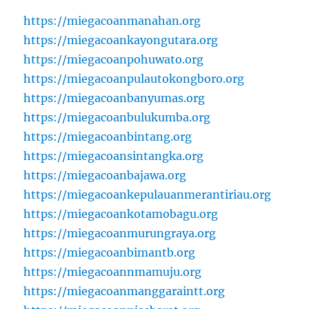
https://miegacoanmanahan.org
https://miegacoankayongutara.org
https://miegacoanpohuwato.org
https://miegacoanpulautokongboro.org
https://miegacoanbanyumas.org
https://miegacoanbulukumba.org
https://miegacoanbintang.org
https://miegacoansintangka.org
https://miegacoanbajawa.org
https://miegacoankepulauanmerantiriau.org
https://miegacoankotamobagu.org
https://miegacoanmurungraya.org
https://miegacoanbimantb.org
https://miegacoannmamuju.org
https://miegacoanmanggaraintt.org