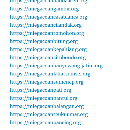
https://miegacoanbandaaceh.org
https://miegacoangambir.org
https://miegacoancasablanca.org
https://miegacoancilandak.org
https://miegacoantomohon.org
https://miegacoanbitung.org
https://miegacoankepahiang.org
https://miegacoansitubondo.org
https://miegacoanbanyuwangijatim.org
https://miegacoanlahatsumsel.org
https://miegacoansumenep.org
https://miegacoanpati.org
https://miegacoanbantul.org
https://miegacoanbalangan.org
https://miegacoanteukuumar.org
https://miegacoanpancing.org