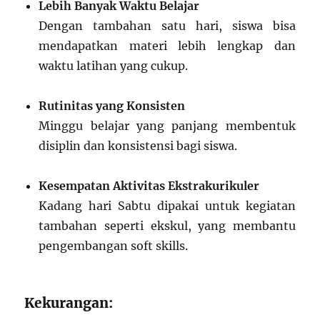
Lebih Banyak Waktu Belajar
Dengan tambahan satu hari, siswa bisa
mendapatkan materi lebih lengkap dan
waktu latihan yang cukup.
Rutinitas yang Konsisten
Minggu belajar yang panjang membentuk
disiplin dan konsistensi bagi siswa.
Kesempatan Aktivitas Ekstrakurikuler
Kadang hari Sabtu dipakai untuk kegiatan
tambahan seperti ekskul, yang membantu
pengembangan soft skills.
Kekurangan: