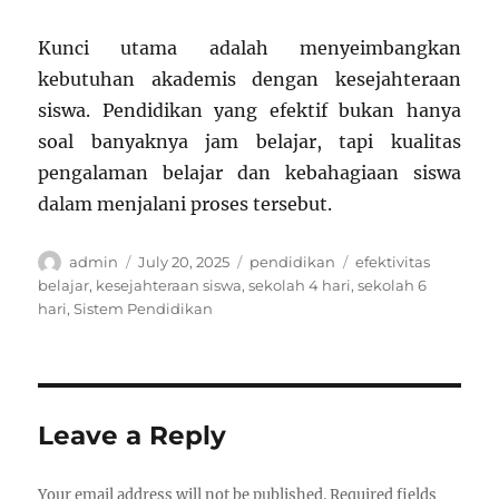
Kunci utama adalah menyeimbangkan
kebutuhan akademis dengan kesejahteraan
siswa. Pendidikan yang efektif bukan hanya
soal banyaknya jam belajar, tapi kualitas
pengalaman belajar dan kebahagiaan siswa
dalam menjalani proses tersebut.
Author
Posted
Categories
Tags
admin
July 20, 2025
pendidikan
efektivitas
on
belajar
,
kesejahteraan siswa
,
sekolah 4 hari
,
sekolah 6
hari
,
Sistem Pendidikan
Leave a Reply
Your email address will not be published.
Required fields