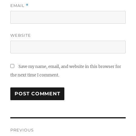
EMAIL
*
WEBSITE
Save my name, email, and website in this browser for
the next time I comment.
Post
PREVIOUS