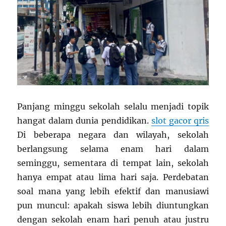
Panjang minggu sekolah selalu menjadi topik
hangat dalam dunia pendidikan.
slot gacor qris
Di beberapa negara dan wilayah, sekolah
berlangsung selama enam hari dalam
seminggu, sementara di tempat lain, sekolah
hanya empat atau lima hari saja. Perdebatan
soal mana yang lebih efektif dan manusiawi
pun muncul: apakah siswa lebih diuntungkan
dengan sekolah enam hari penuh atau justru