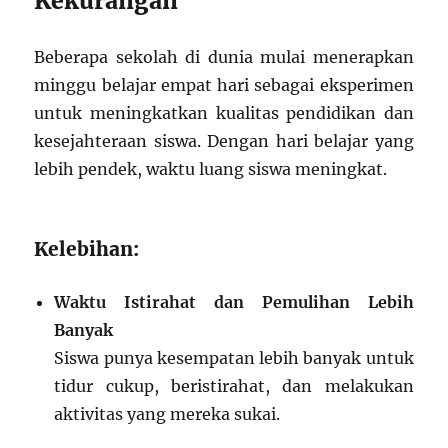
Kekurangan
Beberapa sekolah di dunia mulai menerapkan
minggu belajar empat hari sebagai eksperimen
untuk meningkatkan kualitas pendidikan dan
kesejahteraan siswa. Dengan hari belajar yang
lebih pendek, waktu luang siswa meningkat.
Kelebihan:
Waktu Istirahat dan Pemulihan Lebih
Banyak
Siswa punya kesempatan lebih banyak untuk
tidur cukup, beristirahat, dan melakukan
aktivitas yang mereka sukai.