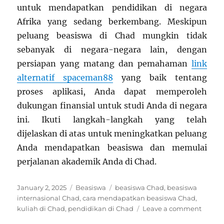
untuk mendapatkan pendidikan di negara
Afrika yang sedang berkembang. Meskipun
peluang beasiswa di Chad mungkin tidak
sebanyak di negara-negara lain, dengan
persiapan yang matang dan pemahaman
link
alternatif spaceman88
yang baik tentang
proses aplikasi, Anda dapat memperoleh
dukungan finansial untuk studi Anda di negara
ini. Ikuti langkah-langkah yang telah
dijelaskan di atas untuk meningkatkan peluang
Anda mendapatkan beasiswa dan memulai
perjalanan akademik Anda di Chad.
Posted
Categories
Tags
January 2, 2025
Beasiswa
beasiswa Chad
,
beasiswa
on
internasional Chad
,
cara mendapatkan beasiswa Chad
,
on
kuliah di Chad
,
pendidikan di Chad
Leave a comment
Cara