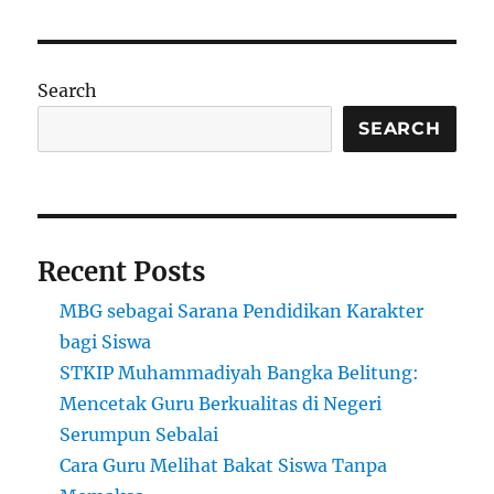
Menda
Beasi
Kuliah
di
Search
Chad
SEARCH
Recent Posts
MBG sebagai Sarana Pendidikan Karakter
bagi Siswa
STKIP Muhammadiyah Bangka Belitung:
Mencetak Guru Berkualitas di Negeri
Serumpun Sebalai
Cara Guru Melihat Bakat Siswa Tanpa