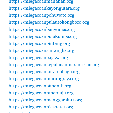
https://miegacoanmanahan.org
https://miegacoankayongutara.org
https://miegacoanpohuwato.org
https://miegacoanpulautokongboro.org
https://miegacoanbanyumas.org
https://miegacoanbulukumba.org
https://miegacoanbintang.org
https://miegacoansintangka.org
https://miegacoanbajawa.org
https://miegacoankepulauanmerantiriau.org
https://miegacoankotamobagu.org
https://miegacoanmurungraya.org
https://miegacoanbimantb.org
https://miegacoannmamuju.org
https://miegacoanmanggaraintt.org
https://miegacoanniasbarat.org