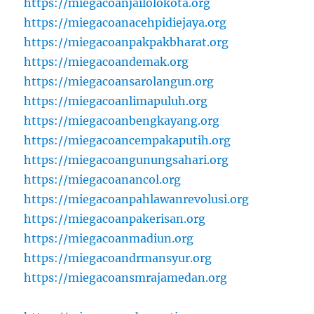
https://miegacoanjailolokota.org
https://miegacoanacehpidiejaya.org
https://miegacoanpakpakbharat.org
https://miegacoandemak.org
https://miegacoansarolangun.org
https://miegacoanlimapuluh.org
https://miegacoanbengkayang.org
https://miegacoancempakaputih.org
https://miegacoangunungsahari.org
https://miegacoanancol.org
https://miegacoanpahlawanrevolusi.org
https://miegacoanpakerisan.org
https://miegacoanmadiun.org
https://miegacoandrmansyur.org
https://miegacoansmrajamedan.org