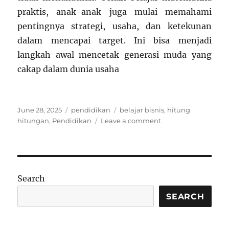
praktis, anak-anak juga mulai memahami
pentingnya strategi, usaha, dan ketekunan
dalam mencapai target. Ini bisa menjadi
langkah awal mencetak generasi muda yang
cakap dalam dunia usaha
Posted
Categories
Tags
June 28, 2025
pendidikan
belajar bisnis
,
hitung
on
on
hitungan
,
Pendidikan
Leave a comment
Nikmati
Proses
Belajar
Hitung
Bisnis
Search
Lewat
Rumus
SEARCH
Bonus
New
Member