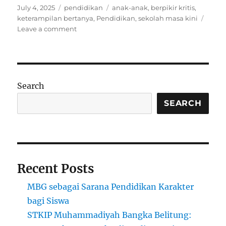
Posted
Categories
Tags
July 4, 2025
pendidikan
anak-anak
,
berpikir kritis
,
on
keterampilan bertanya
,
Pendidikan
,
sekolah masa kini
on
Leave a comment
Mengapa
Anak
Tidak
Pernah
Diajari
Search
Cara
Bertanya
SEARCH
yang
Benar
Recent Posts
MBG sebagai Sarana Pendidikan Karakter
bagi Siswa
STKIP Muhammadiyah Bangka Belitung: