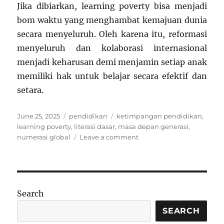
Jika dibiarkan, learning poverty bisa menjadi
bom waktu yang menghambat kemajuan dunia
secara menyeluruh. Oleh karena itu, reformasi
menyeluruh dan kolaborasi internasional
menjadi keharusan demi menjamin setiap anak
memiliki hak untuk belajar secara efektif dan
setara.
Posted
Categories
Tags
June 25, 2025
pendidikan
ketimpangan pendidikan
,
on
learning poverty
,
literasi dasar
,
masa depan generasi
,
on
numerasi global
Leave a comment
Krisis
Learning
Poverty
Global:
Ancaman
Search
Serius
bagi
SEARCH
Generasi