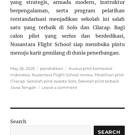
yang strategis, armada modern, instruktur
berpengalaman, serta program pelatihan
terstandarisasi menjadikan sekolah ini salah
satu yang terbaik di Solo dan Cilacap. Bagi
calon pilot yang serius dan berdedikasi,
Nusantara Flight School siap membuka pintu
menuju karir gemilang di dunia penerbangan.
Posted
Categories
Tags
May 26, 2025
pendidikan
Kursus pilot komersial
on
Indonesia
,
Nusantara Flight School review
,
Pelatihan pilot
Cilacap
,
Sekolah pilot swasta Solo
,
Sekolah pilot terbaik
on
Jawa Tengah
Leave a comment
Nusantara
Flight
School:
Pilihan
Terbaik
Search
Sekolah
Pilot
SEARCH