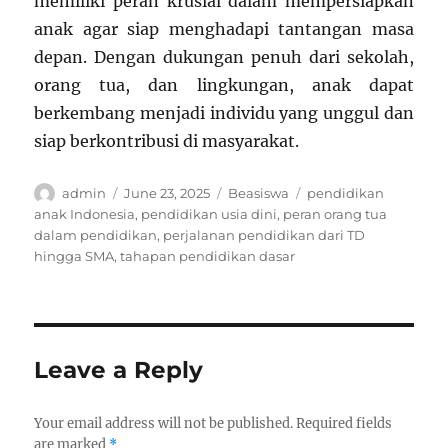
memiliki peran krusial dalam mempersiapkan
anak agar siap menghadapi tantangan masa
depan. Dengan dukungan penuh dari sekolah,
orang tua, dan lingkungan, anak dapat
berkembang menjadi individu yang unggul dan
siap berkontribusi di masyarakat.
Author
Posted
Categories
Tags
admin
June 23, 2025
Beasiswa
pendidikan
on
anak Indonesia
,
pendidikan usia dini
,
peran orang tua
dalam pendidikan
,
perjalanan pendidikan dari TD
hingga SMA
,
tahapan pendidikan dasar
Leave a Reply
Your email address will not be published.
Required fields
are marked
*