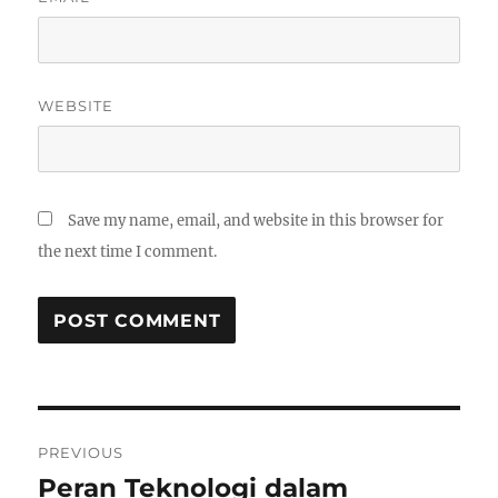
WEBSITE
Save my name, email, and website in this browser for
the next time I comment.
Post
PREVIOUS
navigation
Peran Teknologi dalam
Previous