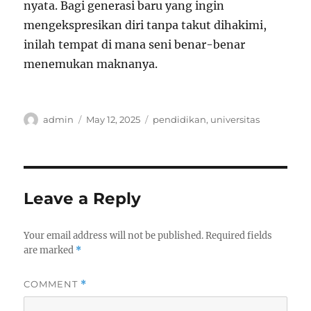
nyata. Bagi generasi baru yang ingin
mengekspresikan diri tanpa takut dihakimi,
inilah tempat di mana seni benar-benar
menemukan maknanya.
Author
Posted
Categories
admin
May 12, 2025
pendidikan
,
universitas
on
Leave a Reply
Your email address will not be published.
Required fields
are marked
*
COMMENT
*